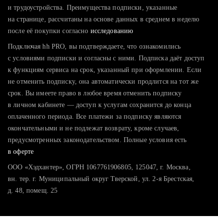
тратите много времени на поиск и вручную поднимаете
и трудоустройства. Преимущества подписки, указанные
резюме
на странице, рассчитаны на основе данных в среднем в неделю
после её покупки согласно
хотите сравнить себя с конкурентами и оценить шансы
исследованию
Подключая hh PRO, вы подтверждаете, что ознакомились
с условиями подписки и согласны с ними. Подписка даёт доступ
к функциям сервиса на срок, указанный при оформлении. Если
не отменить подписку, она автоматически продлится на тот же
срок. Вы имеете право в любое время отменить подписку
в личном кабинете — доступ к услугам сохранится до конца
оплаченного периода. Все платежи за подписку являются
окончательными и не подлежат возврату, кроме случаев,
предусмотренных законодательством. Полные условия есть
в оферте
ООО «Хэдхантер», ОГРН 1067761906805, 125047, г. Москва,
вн. тер. г. Муниципальный округ Тверской, ул. 2-я Брестская,
д. 48, помещ. 25