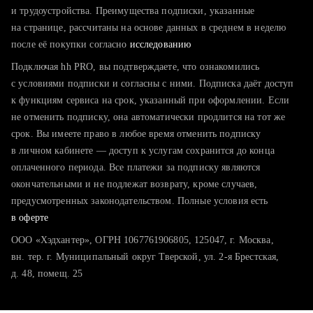
тратите много времени на поиск и вручную поднимаете
и трудоустройства. Преимущества подписки, указанные
резюме
на странице, рассчитаны на основе данных в среднем в неделю
после её покупки согласно
хотите сравнить себя с конкурентами и оценить шансы
исследованию
Подключая hh PRO, вы подтверждаете, что ознакомились
с условиями подписки и согласны с ними. Подписка даёт доступ
к функциям сервиса на срок, указанный при оформлении. Если
не отменить подписку, она автоматически продлится на тот же
срок. Вы имеете право в любое время отменить подписку
в личном кабинете — доступ к услугам сохранится до конца
оплаченного периода. Все платежи за подписку являются
окончательными и не подлежат возврату, кроме случаев,
предусмотренных законодательством. Полные условия есть
в оферте
ООО «Хэдхантер», ОГРН 1067761906805, 125047, г. Москва,
вн. тер. г. Муниципальный округ Тверской, ул. 2-я Брестская,
д. 48, помещ. 25