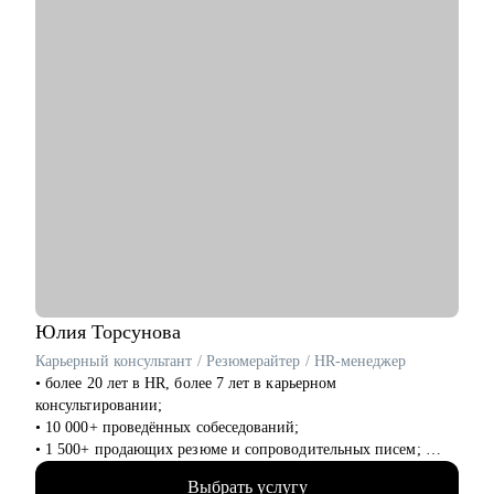
понимание уровня зарплат.
• Поддержу на всех этапах поиска работы и переговоров с
компанией (включая обсуждение зарплаты).
Кому могу помочь:
• Всем специалистам в сфере ИТ и маркетинга, кто хочет
строить карьеру за рубежом
• Руководителям и тем, кто хочет дорасти до управленческих
позиций
Юлия
Торсунова
Карьерный консультант / Резюмерайтер / HR-менеджер
• более 20 лет в HR, более 7 лет в карьерном
консультировании;
• 10 000+ проведённых собеседований;
• 1 500+ продающих резюме и сопроводительных писем;
• 1 700+ часов карьерных консультаций;
Выбрать услугу
• высшее психологическое образование + различные HR-