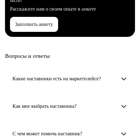
hh.ru?
Расскажите нам о своем опыте в анкете
Заполнить анкету
Вопросы и ответы
Какие наставники есть на маркетплейсе?
Карьерные наставники — это HR-
специалисты, карьерные консультанты,
Как мне выбрать наставника?
психологи, резюмерайтеры и менторы.
Умный поиск поможет в три клика выбрать
Менторы работают в ИТ, дизайне, других
наставника для достижения вашей цели.
С чем может помочь наставник?
узкоспециализированных сферах. Они