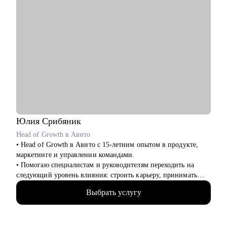
Юлия
Срибяник
Head of Growth в Авито
• Head of Growth в Авито с 15-летним опытом в продукте,
маркетинге и управлении командами.
• Помогаю специалистам и руководителям переходить на
следующий уровень влияния: строить карьеру, принимать
сложные решения, развивать самостоятельные команды и
Выбрать услугу
системно расти.
• За плечами — Авито, МегаФон, Сбер, Открытие, десятки
запусков, трансформации команд, развитие руководителей и
публичные выступления о лидерстве и управлении.