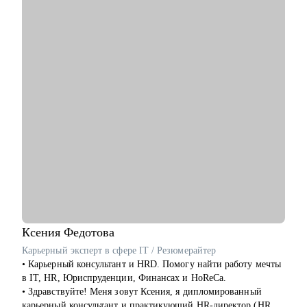
• Спорт;
лежит ваш запрос – в действиях или в мышлении.
• PR, организация мероприятий;
• Безопасность;
С чем помогу:
• Услуги для бизнеса и населения.
• С профессиональной самоидентификацией в любом
возрасте.
• Найти работу (после долгого перерыва, после обучения, в
возрасте 40+ и пр.).
• Составить резюме, которое действительно работает.
• Подготовиться к собеседованию с HR и нанимающим
менеджером.
• Сделать выбор из нескольких вариантов.
• Перейти на фриланс или запустить параллельную карьеру.
• Справиться с выгоранием и синдромом самозванца,
пережить карьерные травмы и кризисы (увольнение,
токсичные коллеги, руководители).
• Поставить цели, которые работают на вас.
Ксения
Федотова
Кому могу помочь:
Карьерный эксперт в сфере IT / Резюмерайтер
Специалистам и профессионалам разного уровня по
• Карьерный консультант и HRD. Помогу найти работу мечты
направлениям:
в IT, HR, Юриспруденции, Финансах и HoReCa.
• Продажи
• Здравствуйте! Меня зовут Ксения, я дипломированный
• Рекрутмент и HR
карьерный консультант и практикующий HR-директор (HRD)